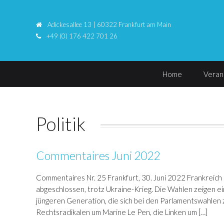
Adickesallee 13 | 60322 Frankfurt am Main
+49 (0) 176 422 701 26
Home
Veran
Politik
Commentaires Juni 2022
Commentaires Nr. 25 Frankfurt, 30. Juni 2022 Frankreich h
abgeschlossen, trotz Ukraine-Krieg. Die Wahlen zeigen e
jüngeren Generation, die sich bei den Parlamentswahlen z
Rechtsradikalen um Marine Le Pen, die Linken um […]