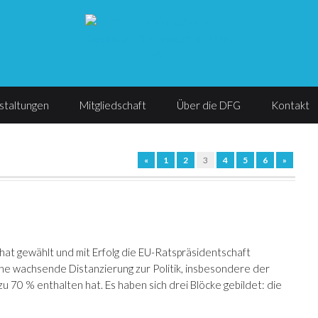
staltungen
Mitgliedschaft
Über die DFG
Kontakt
«
1
2
3
4
5
6
»
at gewählt und mit Erfolg die EU-Ratspräsidentschaft
ine wachsende Distanzierung zur Politik, insbesondere der
u 70 % enthalten hat. Es haben sich drei Blöcke gebildet: die