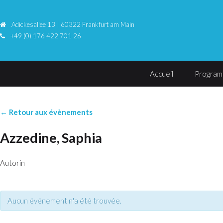
Adickesallee 13 | 60322 Frankfurt am Main
+49 (0) 176 422 701 26
Accueil
Progra
← Retour aux évènements
Azzedine, Saphia
Autorin
Aucun événement n'a été trouvée.