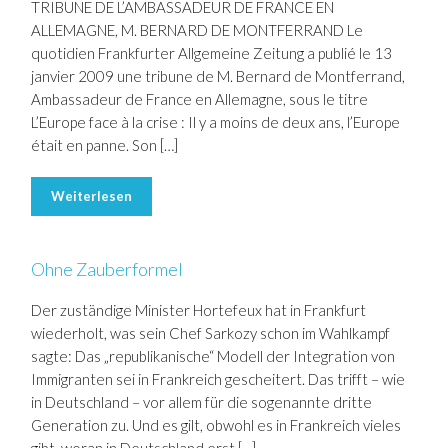
TRIBUNE DE L’AMBASSADEUR DE FRANCE EN
ALLEMAGNE, M. BERNARD DE MONTFERRAND Le
quotidien Frankfurter Allgemeine Zeitung a publié le 13
janvier 2009 une tribune de M. Bernard de Montferrand,
Ambassadeur de France en Allemagne, sous le titre
L’Europe face à la crise : Il y a moins de deux ans, l’Europe
était en panne. Son […]
Weiterlesen
Ohne Zauberformel
Der zuständige Minister Hortefeux hat in Frankfurt
wiederholt, was sein Chef Sarkozy schon im Wahlkampf
sagte: Das „republikanische“ Modell der Integration von
Immigranten sei in Frankreich gescheitert. Das trifft – wie
in Deutschland – vor allem für die sogenannte dritte
Generation zu. Und es gilt, obwohl es in Frankreich vieles