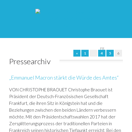
DE
FR
«
1
…
4
5
6
Pressearchiv
„Emmanuel Macron stärkt die Würde des Amtes“
VON CHRISTOPHE BRAOUET Christophe Braouet ist
Präsident der Deutsch-Französischen Gesellschaft
Frankfurt, die ihren Sitz in Königstein hat und die
Beziehungen zwischen den beiden Ländern verbessern
möchte. Mit den Präsidentschaftswahlen 2017 hat der
Zersplitterungsprozess der traditionellen Parteien in
Frankreich seinen historischen Tiefpunkt erreicht: Bei den