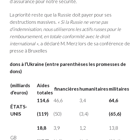
d’assurance pour notre sécurité.
La priorité reste que la Russie doit payer pour ses
destructions massives.
« Si la Russie ne verse pas
d’indemnisation, nous utiliserons les actifs russes pour le
remboursement, en totale conformité avec le droit
international »
, a déclaré M. Merz lors de sa conférence de
presse à Bruxelles
dons à l’Ukraine (entre parenthèses les promesses de
dons)
(milliards
Aides
financières
humanitaires
militaires
d’euros)
totales
114,6
46,6
3,4
64,6
ÉTATS-
UNIS
(119)
(50)
(3,4)
(65,6)
18,8
3,9
1,2
13,8
GB