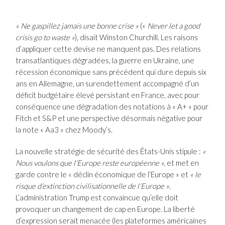
« Ne gaspillez jamais une bonne crise »
(«
Never let a good
crisis go to waste »
), disait Winston Churchill. Les raisons
d’appliquer cette devise ne manquent pas. Des relations
transatlantiques dégradées, la guerre en Ukraine, une
récession économique sans précédent qui dure depuis six
ans en Allemagne, un surendettement accompagné d’un
déficit budgétaire élevé persistant en France, avec pour
conséquence une dégradation des notations à « A+ » pour
Fitch et S&P et une perspective désormais négative pour
la note « Aa3 » chez Moody’s.
La nouvelle stratégie de sécurité des États-Unis stipule :
«
Nous voulons que l’Europe reste européenne »,
et met en
garde contre le « déclin économique de l’Europe » et
« le
risque d’extinction civilisationnelle de l’Europe »
.
L’administration Trump est convaincue qu’elle doit
provoquer un changement de cap en Europe. La liberté
d’expression serait menacée (les plateformes américaines