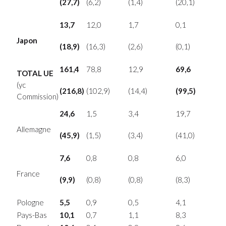
(27,7)
(6,2)
(1,4)
(20,1)
13,7
12,0
1,7
0,1
Japon
(18,9)
(16,3)
(2,6)
(0,1)
161,4
78,8
12,9
69,6
TOTAL UE
(yc
(216,8)
(102,9)
(14,4)
(99,5)
Commission)
24,6
1,5
3,4
19,7
Allemagne
(45,9)
(1,5)
(3,4)
(41,0)
7,6
0,8
0,8
6,0
France
(9,9)
(0,8)
(0,8)
(8,3)
Pologne
5,5
0,9
0,5
4,1
Pays-Bas
10,1
0,7
1,1
8,3