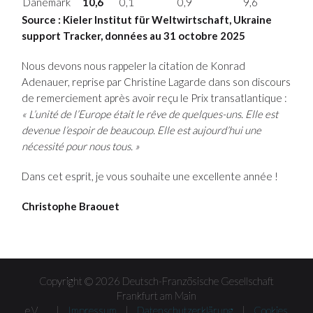
Danemark
10,6
0,1
0,9
9,6
Source : Kieler Institut für Weltwirtschaft, Ukraine
support Tracker, données au 31 octobre 2025
Nous devons nous rappeler la citation de Konrad
Adenauer, reprise par Christine Lagarde dans son discours
de remerciement après avoir reçu le Prix transatlantique :
« L’unité de l’Europe était le rêve de quelques-uns. Elle est
devenue l’espoir de beaucoup. Elle est aujourd’hui une
nécessité pour nous tous. »
Dans cet esprit, je vous souhaite une excellente année !
Christophe Braouet
Copyright © 2026 Deutsch-Französische Gesellschaft
Frankfurt am Main
e.V. |
Impressum
|
Datenschutzerklärung
|
Cookies