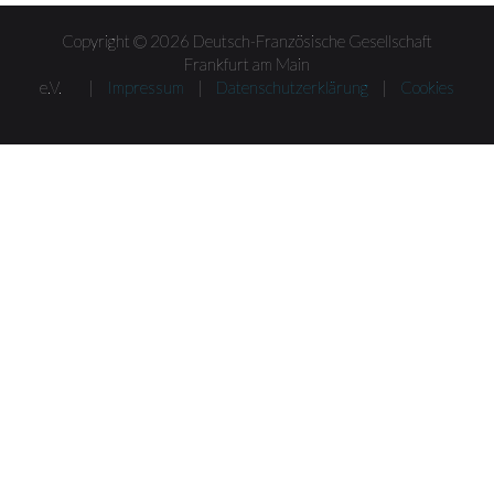
Copyright © 2026 Deutsch-Französische Gesellschaft
Frankfurt am Main
e.V. |
Impressum
|
Datenschutzerklärung
|
Cookies