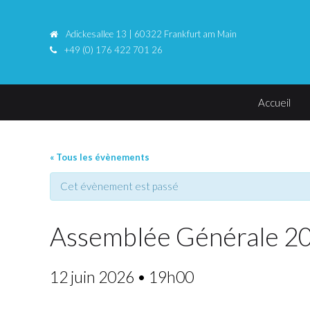
Adickesallee 13 | 60322 Frankfurt am Main
+49 (0) 176 422 701 26
Accueil
« Tous les évènements
Cet évènement est passé
Assemblée Générale 2
12 juin 2026 • 19h00