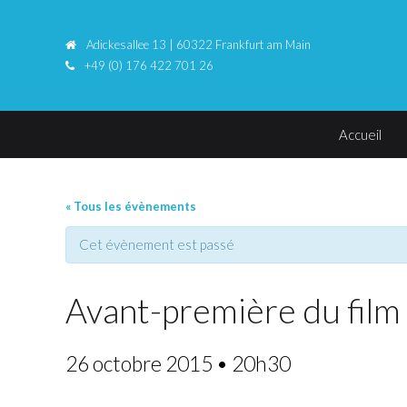
Adickesallee 13 | 60322 Frankfurt am Main
+49 (0) 176 422 701 26
Accueil
« Tous les évènements
Cet évènement est passé
Avant-première du film
26 octobre 2015 • 20h30