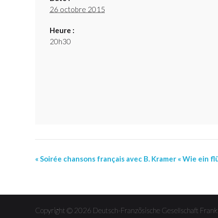
26 octobre 2015
Heure :
20h30
« Soirée chansons français avec B. Kramer « Wie ein fl
Event
Navigation
Copyright © 2026 Deutsch-Französische Gesellschaft Fra