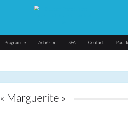
Programme
Adhésion
SFA
Contact
Pour 
 « Marguerite »