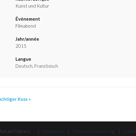
Kunst und Kultur
Événement
Filmabend
Jahr/année
2015
Langue
Deutsch, Französisch
üchtiger Kuss »
nkfurt am Main e.V. |
Impressum
|
Datenschutzerklärung
|
Cooki