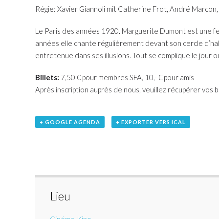
Régie: Xavier Giannoli mit Catherine Frot, André Marcon,
Le Paris des années 1920. Marguerite Dumont est une f
années elle chante régulièrement devant son cercle d’habi
entretenue dans ses illusions. Tout se complique le jour où
Billets:
7,50 € pour membres SFA, 10,- € pour amis
Après inscription auprès de nous, veuillez récupérer vos bi
+ GOOGLE AGENDA
+ EXPORTER VERS ICAL
Lieu
Cinéma-Kino