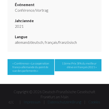
Événement
Conférence/Vortrag
Jahr/année
2021
Langue
allemand/deutsch, français/französisch
Event
« Conférence « La coopération
11ème Prix SFA du meilleur
franco-allemande du point de
élève en français 2021 »
Navigation
vue des parlements »
Copyright © 2026 Deutsch-Französische Gesellschaft
Frankfurt am Main
e.V. |
Impressum
|
Datenschutzerklärung
|
Cookies