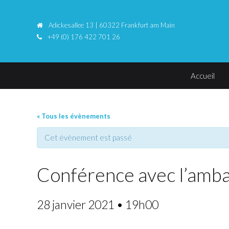
Adickesallee 13 | 60322 Frankfurt am Main
+49 (0) 176 422 701 26
Accueil
« Tous les évènements
Cet évènement est passé
Conférence avec l’amba
28 janvier 2021 • 19h00