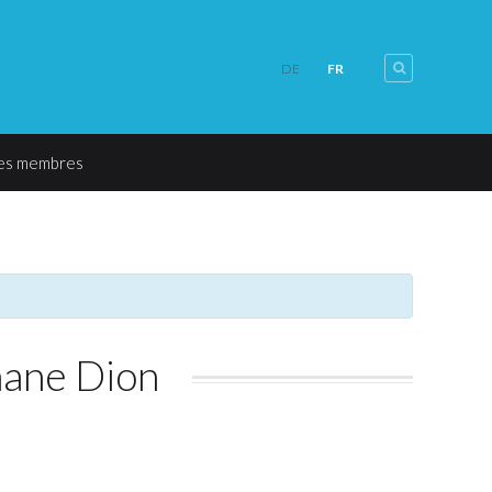
FR
DE
les membres
hane Dion