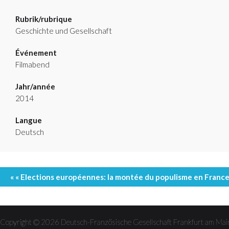
Rubrik/rubrique
Geschichte und Gesellschaft
Événement
Filmabend
Jahr/année
2014
Langue
Deutsch
Event
« « Elections européennes: la montée du populisme en Franc
Navigation
Copyright © 2026 Deutsch-Französische Gesellschaft Frankfurt am 