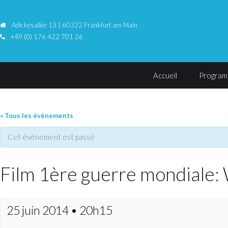
Adickesallee 13 | 60322 Frankfurt am Main
+49 (0) 176 422 701 26
Accueil
Progra
« Tous les évènements
Cet évènement est passé
Film 1ère guerre mondiale: 
25 juin 2014 • 20h15