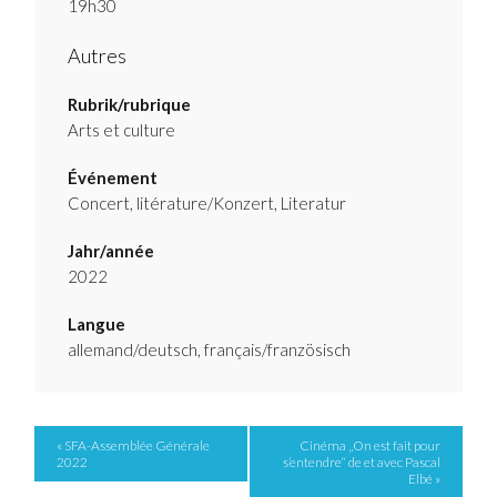
19h30
Autres
Rubrik/rubrique
Arts et culture
Événement
Concert, litérature/Konzert, Literatur
Jahr/année
2022
Langue
allemand/deutsch, français/französisch
Event
« SFA-Assemblée Générale
Cinéma „On est fait pour
2022
s’entendre“ de et avec Pascal
Navigation
Elbé »