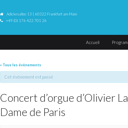
Adickesallee 13 | 60322 Frankfurt am Main
+49 (0) 176 422 701 26
Accueil
Progra
« Tous les évènements
Cet évènement est passé
Concert d’orgue d’Olivier Lat
Dame de Paris