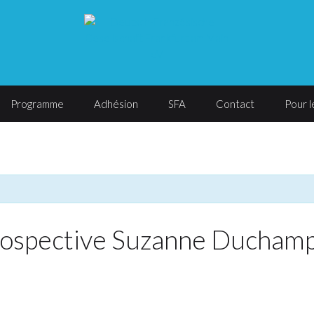
Programme
Adhésion
SFA
Contact
Pour 
trospective Suzanne Duchamp