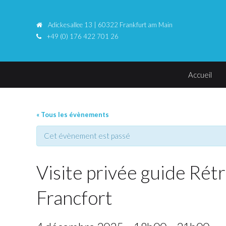
Adickesallee 13 | 60322 Frankfurt am Main
+49 (0) 176 422 701 26
Accueil
« Tous les évènements
Cet évènement est passé
Visite privée guide Ré
Francfort