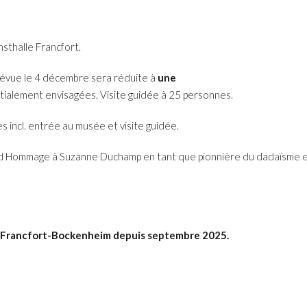
sthalle Francfort.
e prévue le 4 décembre sera réduite à
une
nitialement envisagées. Visite guidée à 25 personnes.
s incl. entrée au musée et visite guidée.
nd Hommage à Suzanne Duchamp en tant que pionnière du dadaïsme et
à Francfort-Bockenheim depuis septembre 2025.