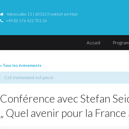
Adickesallee 13 | 60322 Frankfurt am Main
+49 (0) 176 422 701 26
Accueil
Progra
« Tous les évènements
Cet évènement est passé
Conférence avec Stefan Seid
„ Quel avenir pour la France 