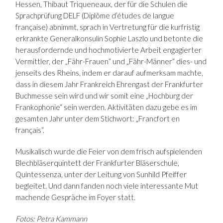
Hessen, Thibaut Triqueneaux, der für die Schulen die
Sprachprüfung DELF (Diplôme d’études de langue
française) abnimmt, sprach in Vertretung für die kurfristig
erkrankte Generalkonsulin Sophie Laszlo und betonte die
herausfordernde und hochmotivierte Arbeit engagierter
Vermittler, der „Fähr-Frauen“ und „Fähr-Männer“ dies- und
jenseits des Rheins, indem er darauf aufmerksam machte,
dass in diesem Jahr Frankreich Ehrengast der Frankfurter
Buchmesse sein wird und wir somit eine „Hochburg der
Frankophonie“ sein werden. Aktivitäten dazu gebe es im
gesamten Jahr unter dem Stichwort: „Francfort en
français“.
Musikalisch wurde die Feier von dem frisch aufspielenden
Blechbläserquintett der Frankfurter Bläserschule,
Quintessenza, unter der Leitung von Sunhild Pfeiffer
begleitet. Und dann fanden noch viele interessante Mut
machende Gespräche im Foyer statt.
Fotos: Petra Kammann