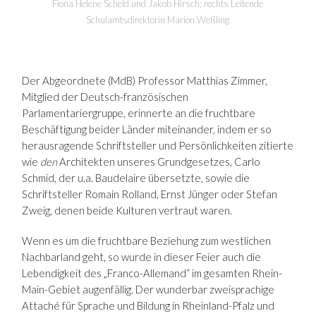
Fiona Helene Scheld und Jakob Hirsch; rechts Leitende
Schulamtsdirektorin Marion Weßling
Der Abgeordnete (MdB) Professor Matthias Zimmer,
Mitglied der Deutsch-französischen
Parlamentariergruppe, erinnerte an die fruchtbare
Beschäftigung beider Länder miteinander, indem er so
herausragende Schriftsteller und Persönlichkeiten zitierte
wie
den
Architekten unseres Grundgesetzes, Carlo
Schmid, der u.a. Baudelaire übersetzte, sowie die
Schriftsteller Romain Rolland, Ernst Jünger oder Stefan
Zweig, denen beide Kulturen vertraut waren.
Wenn es um die fruchtbare Beziehung zum westlichen
Nachbarland geht, so wurde in dieser Feier auch die
Lebendigkeit des „Franco-Allemand“ im gesamten Rhein-
Main-Gebiet augenfällig. Der wunderbar zweisprachige
Attaché für Sprache und Bildung in Rheinland-Pfalz und