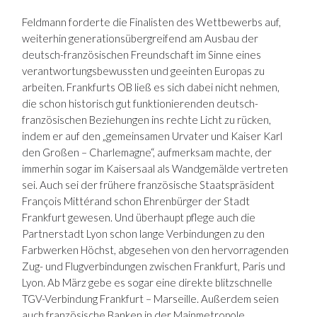
Feldmann forderte die Finalisten des Wettbewerbs auf,
weiterhin generationsübergreifend am Ausbau der
deutsch-französischen Freundschaft im Sinne eines
verantwortungsbewussten und geeinten Europas zu
arbeiten. Frankfurts OB ließ es sich dabei nicht nehmen,
die schon historisch gut funktionierenden deutsch-
französischen Beziehungen ins rechte Licht zu rücken,
indem er auf den „gemeinsamen Urvater und Kaiser Karl
den Großen – Charlemagne“, aufmerksam machte, der
immerhin sogar im Kaisersaal als Wandgemälde vertreten
sei. Auch sei der frühere französische Staatspräsident
François Mittérand schon Ehrenbürger der Stadt
Frankfurt gewesen. Und überhaupt pflege auch die
Partnerstadt Lyon schon lange Verbindungen zu den
Farbwerken Höchst, abgesehen von den hervorragenden
Zug- und Flugverbindungen zwischen Frankfurt, Paris und
Lyon. Ab März gebe es sogar eine direkte blitzschnelle
TGV-Verbindung Frankfurt – Marseille. Außerdem seien
auch französische Banken in der Mainmetropole