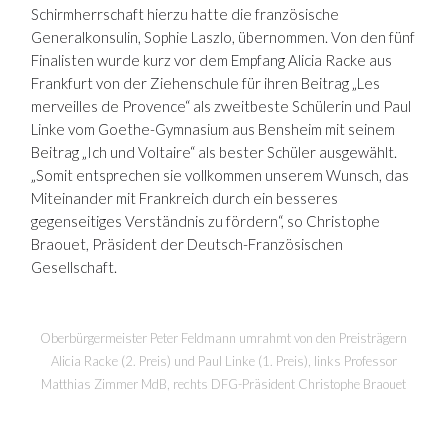
Schirmherrschaft hierzu hatte die französische
Generalkonsulin, Sophie Laszlo, übernommen. Von den fünf
Finalisten wurde kurz vor dem Empfang Alicia Racke aus
Frankfurt von der Ziehenschule für ihren Beitrag „Les
merveilles de Provence“ als zweitbeste Schülerin und Paul
Linke vom Goethe-Gymnasium aus Bensheim mit seinem
Beitrag „Ich und Voltaire“ als bester Schüler ausgewählt.
„Somit entsprechen sie vollkommen unserem Wunsch, das
Miteinander mit Frankreich durch ein besseres
gegenseitiges Verständnis zu fördern“, so Christophe
Braouet, Präsident der Deutsch-Französischen
Gesellschaft.
Oberbürgermeister Peter Feldmann umrahmt von den Preisträgern
Alicia Racke (2. Preis) und Paul Linke (1. Preis), links Professor
Matthias Zimmer MdB, rechts DFG-Präsident Christophe Braouet