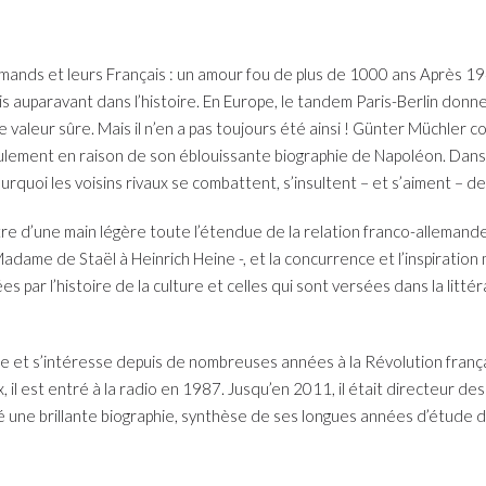
lemands et leurs Français : un amour fou de plus de 1000 ans Après 1
 auparavant dans l’histoire. En Europe, le tandem Paris-Berlin donne
 valeur sûre. Mais il n’en a pas toujours été ainsi ! Günter Müchler 
eulement en raison de son éblouissante biographie de Napoléon. Dans «
quoi les voisins rivaux se combattent, s’insultent – et s’aiment – de
tre d’une main légère toute l’étendue de la relation franco-allemande 
dame de Staël à Heinrich Heine -, et la concurrence et l’inspiration 
ées par l’histoire de la culture et celles qui sont versées dans la lit
et s’intéresse depuis de nombreuses années à la Révolution française
aux, il est entré à la radio en 1987. Jusqu’en 2011, il était directe
é une brillante biographie, synthèse de ses longues années d’étude 