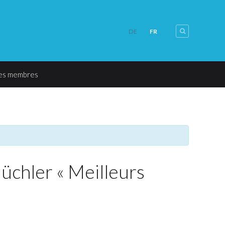
FR
DE
les membres
üchler « Meilleurs