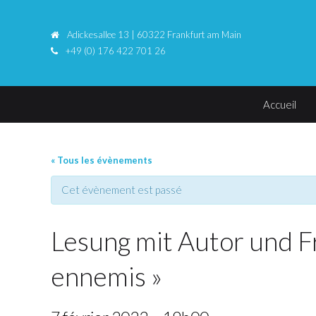
Adickesallee 13 | 60322 Frankfurt am Main
+49 (0) 176 422 701 26
Accueil
« Tous les évènements
Cet évènement est passé
Lesung mit Autor und F
ennemis »