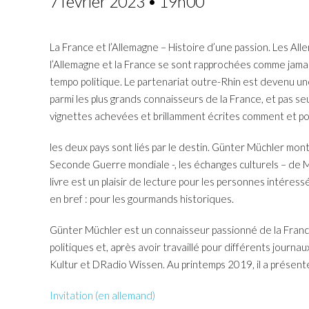
7 février 2023 • 19h00
La France et l’Allemagne – Histoire d’une passion. Les Al
l’Allemagne et la France se sont rapprochées comme jamais
tempo politique. Le partenariat outre-Rhin est devenu une
parmi les plus grands connaisseurs de la France, et pas s
vignettes achevées et brillamment écrites comment et pour
les deux pays sont liés par le destin. Günter Müchler mon
Seconde Guerre mondiale -, les échanges culturels – de Ma
livre est un plaisir de lecture pour les personnes intéress
en bref : pour les gourmands historiques.
Günter Müchler est un connaisseur passionné de la France 
politiques et, après avoir travaillé pour différents journ
Kultur et DRadio Wissen. Au printemps 2019, il a présent
Invitation (en allemand)