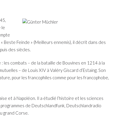
945,
 le
compte
 Beste Feinde » (Meilleurs ennemis), il décrit dans des
puis des siècles.
: les combats – de la bataille de Bouvines en 1214 à la
mutuelles – de Louis XIV à Valéry Giscard d’Estaing. Son
térature, pour les francophiles comme pour les francophobe,
 et à Napoléon. Il a étudié l’histoire et les sciences
ur des programmes de Deutschlandfunk, Deutschlandradio
du grand Corse.