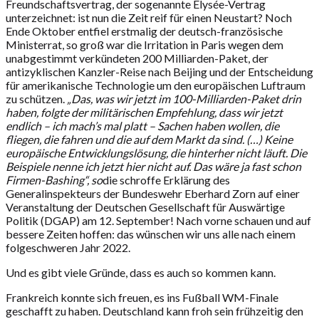
Freundschaftsvertrag, der sogenannte Elysée-Vertrag
unterzeichnet: ist nun die Zeit reif für einen Neustart? Noch
Ende Oktober entfiel erstmalig der deutsch-französische
Ministerrat, so groß war die Irritation in Paris wegen dem
unabgestimmt verkündeten 200 Milliarden-Paket, der
antizyklischen Kanzler-Reise nach Beijing und der Entscheidung
für amerikanische Technologie um den europäischen Luftraum
zu schützen.
„Das, was wir jetzt im 100-Milliarden-Paket drin
haben, folgte der militärischen Empfehlung, dass wir jetzt
endlich – ich mach’s mal platt – Sachen haben wollen, die
fliegen, die fahren und die auf dem Markt da sind. (…) Keine
europäische Entwicklungslösung, die hinterher nicht läuft. Die
Beispiele nenne ich jetzt hier nicht auf. Das wäre ja fast schon
Firmen-Bashing“, so
die schroffe Erklärung des
Generalinspekteurs der Bundeswehr Eberhard Zorn auf einer
Veranstaltung der Deutschen Gesellschaft für Auswärtige
Politik (DGAP) am 12. September! Nach vorne schauen und auf
bessere Zeiten hoffen: das wünschen wir uns alle nach einem
folgeschweren Jahr 2022.
Und es gibt viele Gründe, dass es auch so kommen kann.
Frankreich konnte sich freuen, es ins Fußball WM-Finale
geschafft zu haben. Deutschland kann froh sein frühzeitig den