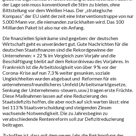
der Lage sein muss konventionell die Stirn zu bieten, ohne
Bittstellung vor dem Weißen Haus. Der „strategische
Kompass“ der EU sieht derzeit eine Interventionstruppe von nur
5.000 Mann vor, die niemanden zurückhalten wird. Das 100
Milliarden Paket ist also nur ein Anfang.
Die finanziellen Spielräume sind gegeben: der deutschen
Wirtschaft geht es unverändert gut. Gute Nachrichten für die
deutschen Staatsfinanzen sind die Rekordgewinne der
Unternehmen: + 22 % im Vergleich zum Vorjahr und die
Beschäftigung bleibt auf dem Rekordniveau des Vorjahres. In
Frankreich ist die Arbeitslosigkeit von über 9 % vor der
Corona-Krise auf nun 7,3 % weiter gesunken, soziale
Ungleichheiten wurden abgebaut und Reformen für ein
unternehmensfreundlicheres Umfeld (Arbeitsmarktgesetze,
Senkung der Unternehmens-steuern, usw.) tragen erste Früchte.
Diese Maßnahmen lassen auf eine Reduzierung des
Staatsdefizits hoffen, die aber noch auf sich warten lässt: eine
bei 113 % Staatsverschuldung und steigenden Zinsen
wachsende Notwendigkeit. Die zu Jahresbeginn zu
verabschiedende Rentenreform soll zur Defizitreduzierung
beitragen.
Zu hoffen ist, dass mit dem neuen Jahr die Bekämpfung des