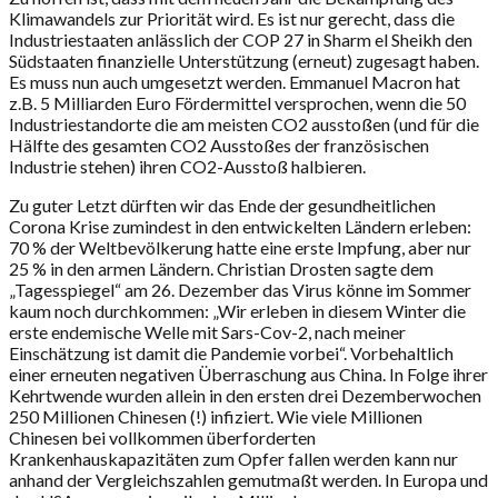
Klimawandels zur Priorität wird. Es ist nur gerecht, dass die
Industriestaaten anlässlich der COP 27 in Sharm el Sheikh den
Südstaaten finanzielle Unterstützung (erneut) zugesagt haben.
Es muss nun auch umgesetzt werden. Emmanuel Macron hat
z.B. 5 Milliarden Euro Fördermittel versprochen, wenn die 50
Industriestandorte die am meisten CO2 ausstoßen (und für die
Hälfte des gesamten CO2 Ausstoßes der französischen
Industrie stehen) ihren CO2-Ausstoß halbieren.
Zu guter Letzt dürften wir das Ende der gesundheitlichen
Corona Krise zumindest in den entwickelten Ländern erleben:
70 % der Weltbevölkerung hatte eine erste Impfung, aber nur
25 % in den armen Ländern. Christian Drosten sagte dem
„Tagesspiegel“ am 26. Dezember das Virus könne im Sommer
kaum noch durchkommen: „Wir erleben in diesem Winter die
erste endemische Welle mit Sars-Cov-2, nach meiner
Einschätzung ist damit die Pandemie vorbei“. Vorbehaltlich
einer erneuten negativen Überraschung aus China. In Folge ihrer
Kehrtwende wurden allein in den ersten drei Dezemberwochen
250 Millionen Chinesen (!) infiziert. Wie viele Millionen
Chinesen bei vollkommen überforderten
Krankenhauskapazitäten zum Opfer fallen werden kann nur
anhand der Vergleichszahlen gemutmaßt werden. In Europa und