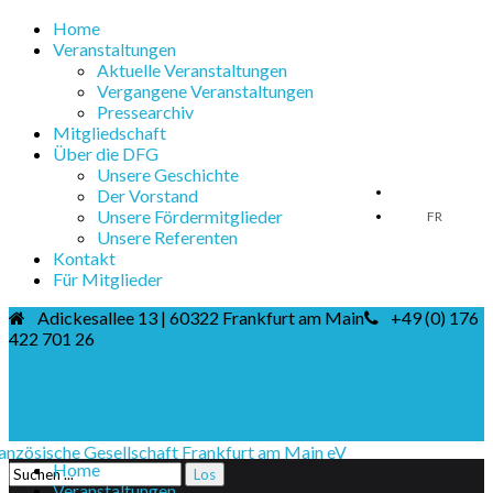
Home
Veranstaltungen
Aktuelle Veranstaltungen
Vergangene Veranstaltungen
Pressearchiv
Mitgliedschaft
Über die DFG
Unsere Geschichte
DE
Der Vorstand
Unsere Fördermitglieder
FR
Unsere Referenten
Kontakt
Für Mitglieder
Adickesallee 13 | 60322 Frankfurt am Main
+49 (0) 176
422 701 26
Home
Veranstaltungen