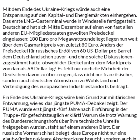
Mit dem Ende des Ukraine-Kriegs würde auch eine
Entspannung auf den Kapital- und Energiemärkten einhergehen.
Das erste LNG-Gasterminal wurde in Windeseile fertiggestellt.
Deutschland hat sich Mitte Dezember auf einen von fast allen
anderen EU-Mitgliedsstaaten gewollten Preisdeckel
eingelassen: 180 Euro pro Megawattstundeliegt liegen nun weit
über dem Gasmarktpreis von zuletzt 80 Euro. Anders der
Preisdeckel für russisches Erdöl von 60 US-Dollar pro Barrel
dem Deutschland schon zuvor -und ohne solche Diskussionen-
zugestimmt hatte, obwohl der Deckel unter dem Marktpreis
von damals 69 Dollar lag! Es fehlt nur noch die Mehrheit der
Deutschen davon zu überzeugen, dass nicht nur französischer,
sondern auch deutscher Atomstrom zu Wohlstand und
Verteidigung des europäischen Industriestandorts beiträgt.
Ein Ende des Ukraine-Kriegs wäre kein Grund zur militärischen
Entwarnung, wie es das jüngste PUMA-Debakel zeigt. Der
PUMA wurde erst jüngst -fünf Jahre nach Einführung in der
Truppe- für gefechtstauglich erklärt! Warum sie trotz Warnung
des Bundesrechnungshofs über ihre technische Unreife
freigegeben wurden, steht auf einem anderen Blatt. Der
russische Vormarsch hat belegt, dass Europa nicht nur eine
glaubwürdige nukleare Abschreckung braucht, sondern auch in