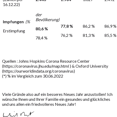
16.12.22)
der
Bevölkerung)
Impfungen
(%
77,8 %
86,2 %
86,9 %
80,6 %
Erstimpfung
76,2 %
81,3 %
85,5 %
78,4 %
Quellen : Johns Hopkins Corona Resource Center
(https://coronavirus.jhu.edu/map.html ) & Oxford University
(https://ourworldindata.org/coronavirus)
(*) % im Vergleich zum 30.06.2022
Viele Gründe also auf ein besseres Neues Jahr anzustoßen! Ich
wünsche Ihnen und Ihrer Familie ein gesundes und glückliches
und uns allen ein friedvolleres Neues Jahr!