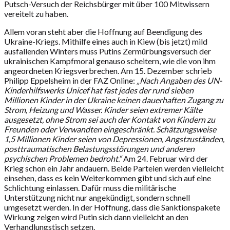
Putsch-Versuch der Reichsbürger mit über 100 Mitwissern
vereitelt zu haben.
Allem voran steht aber die Hoffnung auf Beendigung des
Ukraine-Kriegs. Mithilfe eines auch in Kiew (bis jetzt) mild
ausfallenden Winters muss Putins Zermürbungsversuch der
ukrainischen Kampfmoral genauso scheitern, wie die von ihm
angeordneten Kriegsverbrechen. Am 15. Dezember schrieb
Philipp Eppelsheim in der FAZ Online:
„
Nach Angaben des UN-
Kinderhilfswerks Unicef hat fast jedes der rund sieben
Millionen Kinder in der Ukraine keinen dauerhaften Zugang zu
Strom, Heizung und Wasser. Kinder seien extremer Kälte
ausgesetzt, ohne Strom sei auch der Kontakt von Kindern zu
Freunden oder Verwandten eingeschränkt. Schätzungsweise
1,5 Millionen Kinder seien von Depressionen, Angstzuständen,
posttraumatischen Belastungsstörungen und anderen
psychischen Problemen bedroht.“
Am 24. Februar wird der
Krieg schon ein Jahr andauern. Beide Parteien werden vielleicht
einsehen, dass es kein Weiterkommen gibt und sich auf eine
Schlichtung einlassen. Dafür muss die militärische
Unterstützung nicht nur angekündigt, sondern schnell
umgesetzt werden. In der Hoffnung, dass die Sanktionspakete
Wirkung zeigen wird Putin sich dann vielleicht an den
Verhandlungstisch setzen.