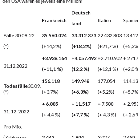
den USA waren es jeweils eine Million!
Deutsch
Frankreich
Italien
Spanie
land
Fälle
30.09. 22
35.560.024
33.312.373
22.432.803
13.412
(*)
(+14,2%)
(+18,2%)
(+21,7 %)
(+5,3%
+3.938.164
+4.057.492
+2.710.902
+ 271.
31.12.2022
(+11,1 %)
(12,2 %)
(+12,1 %)
(+2,0 
156.118
149.948
177.054
114.1
Todesfälle
30.09.
(*)
(+3,7%)
(+6,3%)
(+5,2%)
(+5,7%
+ 6.885
+ 11.517
+ 7.588
+ 2.95
31. 12. 2022
(+ 4,4 %)
(+7,7 %)
(+ 4,3 %)
(+ 2,6 
Pro Mio.
(Zahlen per
2.443
1.904
3.027
2.492