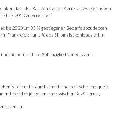
vember, dass der Bau von kleinen Kernkraftwerken neben
ät bis 2050 zu erreichen“.
 des bis 2030 um 35 % gestiegenen Bedarfs abzudecken.
 in Frankreich: nur 1 % des Stroms ist kohlebasiert, in
nz und die befürchtete Abhängigkeit von Russland
heben ist die unterdurchschnittliche deutsche Impfquote
emerkt deutlich jüngeren französischen Bevölkerung.
erhalten hat