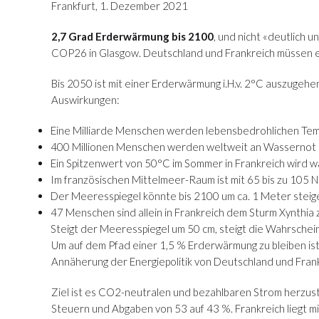
Frankfurt, 1. Dezember 2021
2,7 Grad Erderwärmung bis 2100
, und nicht «deutlich 
COP26 in Glasgow. Deutschland und Frankreich müssen ein
Bis 2050 ist mit einer Erderwärmung i.H.v. 2°C auszuge
Auswirkungen:
Eine Milliarde Menschen werden lebensbedrohlichen Temp
400 Millionen Menschen werden weltweit an Wassernot 
Ein Spitzenwert von 50°C im Sommer in Frankreich wird wah
Im französischen Mittelmeer-Raum ist mit 65 bis zu 105 
Der Meeresspiegel könnte bis 2100 um ca. 1 Meter steig
47 Menschen sind allein in Frankreich dem Sturm Xynthia z
Steigt der Meeresspiegel um 50 cm, steigt die Wahrscheinl
Um auf dem Pfad einer 1,5 % Erderwärmung zu bleiben ist 
Annäherung der Energiepolitik von Deutschland und Fran
Ziel ist es CO2-neutralen und bezahlbaren Strom herzust
Steuern und Abgaben von 53 auf 43 %. Frankreich liegt mi