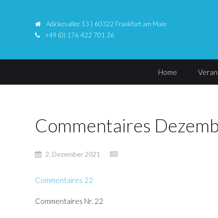
Adickesallee 13 | 60322 Frankfurt am Main
+49 (0) 176 422 701 26
Home
Veran
Commentaires Dezemb
2. Dezember 2021
Commentaires 22
Commentaires Nr. 22