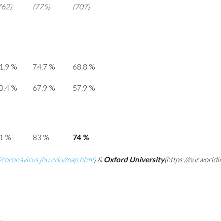
762)
(775)
(707)
1,9 %
74,7 %
68,8 %
0,4 %
67,9 %
57,9 %
1 %
83 %
74 %
//coronavirus.jhu.edu/map.html
) &
Oxford University
(
https://ourworldi