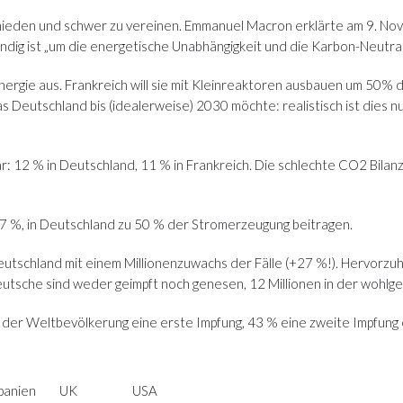
ieden und schwer zu vereinen. Emmanuel Macron erklärte am 9. No
g ist „um die energetische Unabhängigkeit und die Karbon-Neutralit
ergie aus. Frankreich will sie mit Kleinreaktoren ausbauen um 50%
 Deutschland bis (idealerweise) 2030 möchte: realistisch ist dies nur
bar: 12 % in Deutschland, 11 % in Frankreich. Die schlechte CO2 Bila
 17 %, in Deutschland zu 50 % der Stromerzeugung beitragen.
eutschland mit einem Millionenzuwachs der Fälle (+27 %!). Hervorzu
Deutsche sind weder geimpft noch genesen, 12 Millionen in der wohlg
 der Weltbevölkerung eine erste Impfung, 43 % eine zweite Impfung 
panien
UK
USA