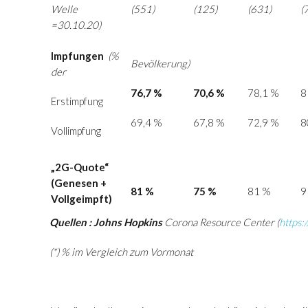
Welle
(551)
(125)
(631)
(
=30.10.20)
Impfungen
(%
Bevölkerung)
der
76,7 %
70,6 %
78,1 %
8
Erstimpfung
69,4 %
67,8 %
72,9 %
8
Vollimpfung
„2G-Quote“
(
Genesen +
81 %
75 %
81 %
9
Vollgeimpft)
Quellen : Johns Hopkins
Corona Resource Center (
https:
(*) % im Vergleich zum Vormonat