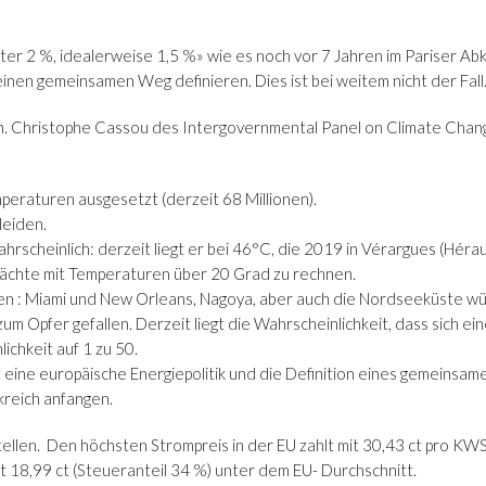
unter 2 %, idealerweise 1,5 %» wie es noch vor 7 Jahren im Pariser A
en gemeinsamen Weg definieren. Dies ist bei weitem nicht der Fall
hen. Christophe Cassou des Intergovernmental Panel on Climate Cha
eraturen ausgesetzt (derzeit 68 Millionen).
leiden.
rscheinlich: derzeit liegt er bei 46°C, die 2019 in Vérargues (Hérau
Nächte mit Temperaturen über 20 Grad zu rechnen.
en : Miami und New Orleans, Nagoya, aber auch die Nordseeküste wü
um Opfer gefallen. Derzeit liegt die Wahrscheinlichkeit, dass sich e
ichkeit auf 1 zu 50.
eine europäische Energiepolitik und die Definition eines gemeinsam
kreich anfangen.
ellen. Den höchsten Strompreis in der EU zahlt mit 30,43 ct pro KW
t 18,99 ct (Steueranteil 34 %) unter dem EU- Durchschnitt.