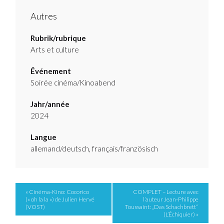
Autres
Rubrik/rubrique
Arts et culture
Événement
Soirée cinéma/Kinoabend
Jahr/année
2024
Langue
allemand/deutsch, français/französisch
Event
« Cinéma-Kino: Cocorico
COMPLET – Lecture avec
(« oh la la ») de Julien Hervé
l’auteur Jean-Philippe
Navigation
(VOST)
Toussaint: „Das Schachbrett“
(L’Échiquier) »