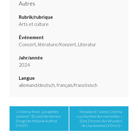
Autres
Rubrik/rubrique
Arts et culture
Événement
Concert, litérature/Konzert, Literatur
Jahr/année
2024
Langue
allemand/deutsch, français/französisch
Event
« Cinéma-Kino: „Les petites
Kinoabend / Soirée Cinéma
victoires“ (Es sind die kleinen
« La chambre des merveilles »
Navigation
Dinge) de Mélanie Auffret
(Das Zimmer der Wunder)
(VOST)
de Lisa Azuelos (VOmU) »