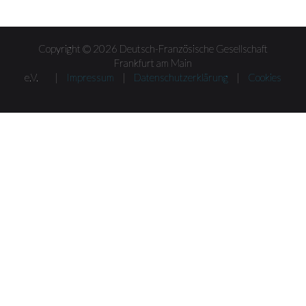
Copyright © 2026 Deutsch-Französische Gesellschaft
Frankfurt am Main
e.V. |
Impressum
|
Datenschutzerklärung
|
Cookies