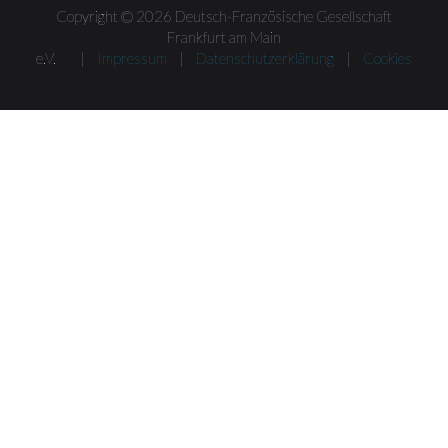
Copyright © 2026 Deutsch-Französische Gesellschaft
Frankfurt am Main
e.V. |
Impressum
|
Datenschutzerklärung
|
Cookies