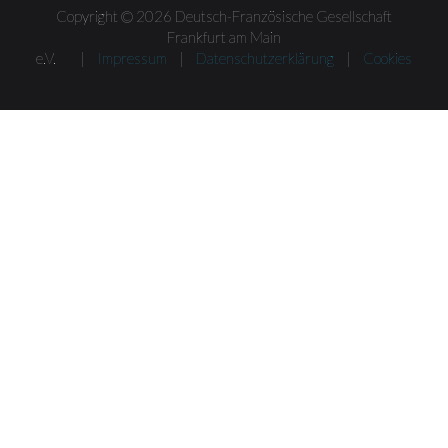
Copyright © 2026 Deutsch-Französische Gesellschaft
Frankfurt am Main
e.V. |
Impressum
|
Datenschutzerklärung
|
Cookies