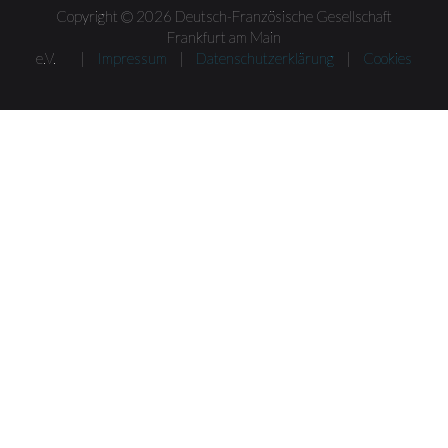
Copyright © 2026 Deutsch-Französische Gesellschaft
Frankfurt am Main
e.V. |
Impressum
|
Datenschutzerklärung
|
Cookies