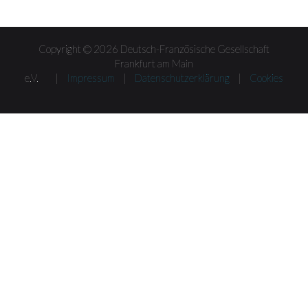
Copyright © 2026 Deutsch-Französische Gesellschaft
Frankfurt am Main
e.V. |
Impressum
|
Datenschutzerklärung
|
Cookies