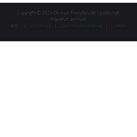
Copyright © 2026 Deutsch-Französische Gesellschaft
Frankfurt am Main
e.V. |
Impressum
|
Datenschutzerklärung
|
Cookies