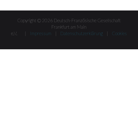
Copyright © 2026 Deutsch-Französische Gesellschaft
Frankfurt am Main
e.V. |
Impressum
|
Datenschutzerklärung
|
Cookies