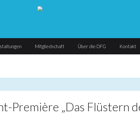
staltungen
Mitgliedschaft
Über die DFG
Kontakt
t-Première „Das Flüstern d