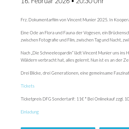
16. Februar 2026 • 20:30 Uhr
Frz. Dokumentarfilm von Vincent Munier 2025. In Koope
Eine Ode an Flora und Fauna der Vogesen, ein Brückensc
zwischen Fotografie und Film, zwischen Tag und Nacht, z
Nach „Die Schneeleopardin“ lädt Vincent Munier uns ins H
Wäldern verbracht hat, alles gelernt. Nun ist es an der Z
Drei Blicke, drei Generationen, eine gemeinsame Faszinat
Tickets
Ticketpreis DFG Sondertarif: 11€ * Bei Onlinekauf zzgl. 
Einladung