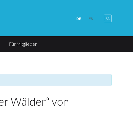
DE
FR
Für Mitglieder
er Wälder“ von