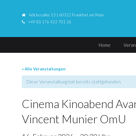
Adickesallee 13 | 60322 Frankfurt am Main
+49 (0) 176 422 701 26
Home
Veran
« Alle Veranstaltungen
Diese Veranstaltung hat bereits stattgefunden.
Cinema Kinoabend Avan
Vincent Munier OmU