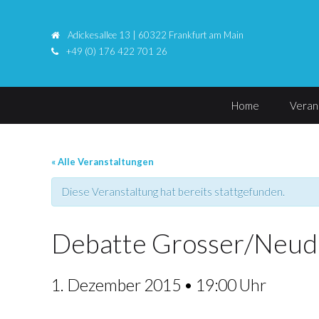
Adickesallee 13 | 60322 Frankfurt am Main
+49 (0) 176 422 701 26
Home
Veran
« Alle Veranstaltungen
Diese Veranstaltung hat bereits stattgefunden.
Debatte Grosser/Neudec
1. Dezember 2015 • 19:00 Uhr