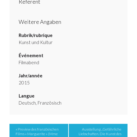
Referent
Weitere Angaben
Rubrik/rubrique
Kunst und Kultur
Événement
Filmabend
Jahr/année
2015
Langue
Deutsch, Französisch
Event
« Preview des französischen
Ausstellung „Gefährliche
Films « Marguerite » (Mme
Liebschaften. Die Kunst des
Navigation