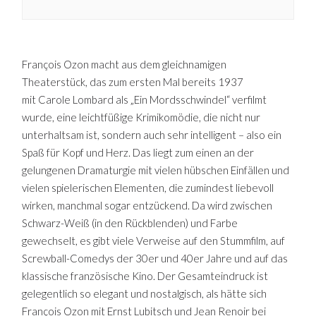
François Ozon macht aus dem gleichnamigen
Theaterstück, das zum ersten Mal bereits 1937
mit Carole Lombard als „Ein Mordsschwindel“ verfilmt
wurde, eine leichtfüßige Krimikomödie, die nicht nur
unterhaltsam ist, sondern auch sehr intelligent – also ein
Spaß für Kopf und Herz. Das liegt zum einen an der
gelungenen Dramaturgie mit vielen hübschen Einfällen und
vielen spielerischen Elementen, die zumindest liebevoll
wirken, manchmal sogar entzückend. Da wird zwischen
Schwarz-Weiß (in den Rückblenden) und Farbe
gewechselt, es gibt viele Verweise auf den Stummfilm, auf
Screwball-Comedys der 30er und 40er Jahre und auf das
klassische französische Kino. Der Gesamteindruck ist
gelegentlich so elegant und nostalgisch, als hätte sich
François Ozon mit Ernst Lubitsch und Jean Renoir bei