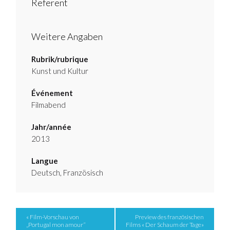
Referent
Weitere Angaben
Rubrik/rubrique
Kunst und Kultur
Événement
Filmabend
Jahr/année
2013
Langue
Deutsch, Französisch
Event
« Film-Vorschau von
Preview des französischen
„Portugal mon amour“
Films « Der Schaum der Tage»
Navigation