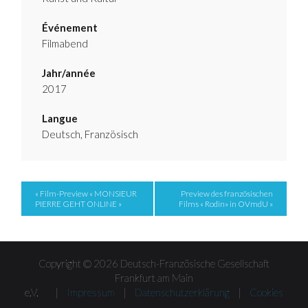
Événement
Filmabend
Jahr/année
2017
Langue
Deutsch, Französisch
Event
« Film-Preview « MONSIEUR
Preview des französischen
PIERRE GEHT ONLINE »
Films « Rodin» in OVmdU »
Navigation
Copyright © 2026 Deutsch-Französische Gesellschaft
Frankfurt am Main
e.V. |
Impressum
|
Datenschutzerklärung
|
Cookies