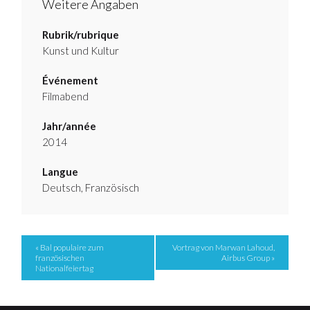
Weitere Angaben
Rubrik/rubrique
Kunst und Kultur
Événement
Filmabend
Jahr/année
2014
Langue
Deutsch, Französisch
Event
« Bal populaire zum
Vortrag von Marwan Lahoud,
französischen
Airbus Group »
Navigation
Nationalfeiertag