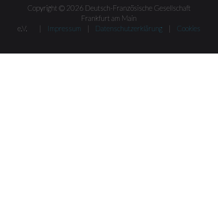
Copyright © 2026 Deutsch-Französische Gesellschaft
Frankfurt am Main
e.V. |
Impressum
|
Datenschutzerklärung
|
Cookies