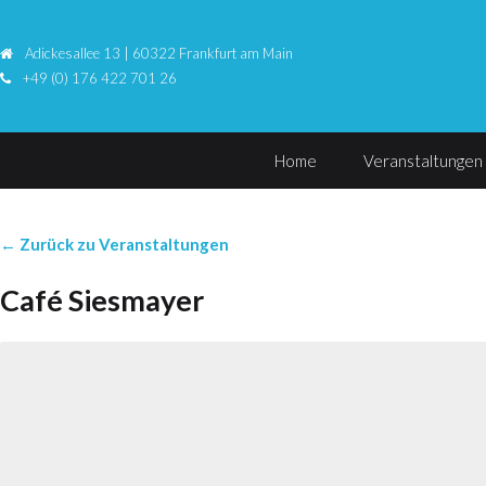
Adickesallee 13 | 60322 Frankfurt am Main
+49 (0) 176 422 701 26
Home
Veranstaltungen
← Zurück zu Veranstaltungen
Café Siesmayer