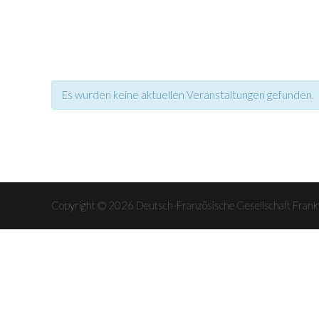
Es wurden keine aktuellen Veranstaltungen gefunden.
Veranstaltungen
Veranstaltungen
Listen
Listen
Navigation
Navigation
Copyright © 2026 Deutsch-Französische Gesellschaft Fra