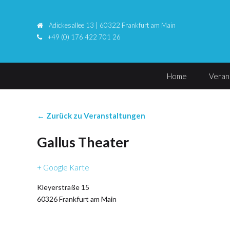
Adickesallee 13 | 60322 Frankfurt am Main
+49 (0) 176 422 701 26
Home
Veran
← Zurück zu Veranstaltungen
Gallus Theater
+ Google Karte
Kleyerstraße 15
60326
Frankfurt am Main