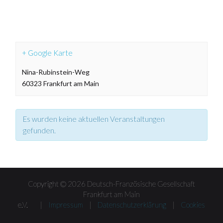
+ Google Karte
Nina-Rubinstein-Weg
60323
Frankfurt am Main
Es wurden keine aktuellen Veranstaltungen
gefunden.
Veranstaltungen
Listen
Navigation
Copyright © 2026 Deutsch-Französische Gesellschaft
Frankfurt am Main
e.V. |
Impressum
|
Datenschutzerklärung
|
Cookies