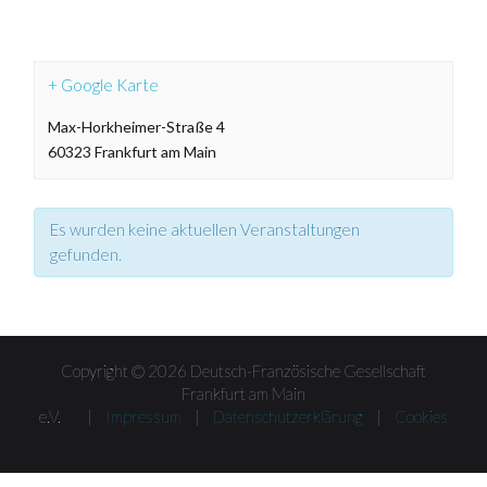
+ Google Karte
Max-Horkheimer-Straße 4
60323
Frankfurt am Main
Es wurden keine aktuellen Veranstaltungen
gefunden.
Veranstaltungen
Listen
Navigation
Copyright © 2026 Deutsch-Französische Gesellschaft
Frankfurt am Main
e.V. |
Impressum
|
Datenschutzerklärung
|
Cookies