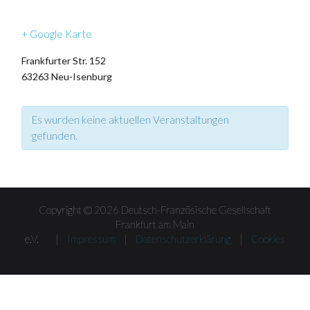
+ Google Karte
Frankfurter Str. 152
63263
Neu-Isenburg
Es wurden keine aktuellen Veranstaltungen
gefunden.
Veranstaltungen
Listen
Navigation
Copyright © 2026 Deutsch-Französische Gesellschaft
Frankfurt am Main
e.V. |
Impressum
|
Datenschutzerklärung
|
Cookies