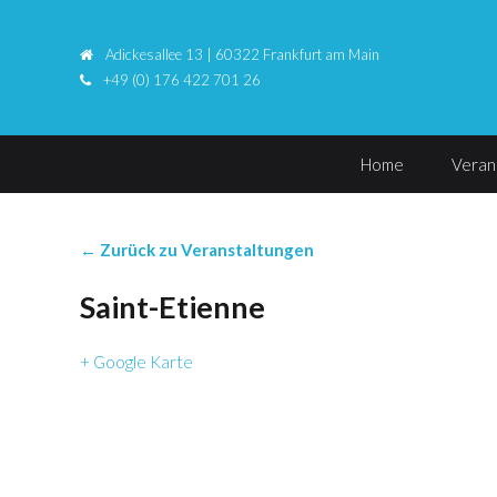
Adickesallee 13 | 60322 Frankfurt am Main
+49 (0) 176 422 701 26
Home
Veran
← Zurück zu Veranstaltungen
Saint-Etienne
+ Google Karte