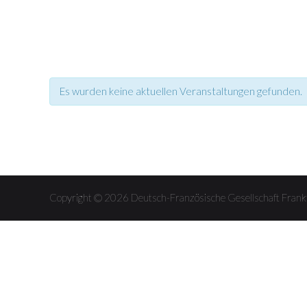
Es wurden keine aktuellen Veranstaltungen gefunden.
Veranstaltungen
Veranstaltungen
Listen
Listen
Navigation
Navigation
Copyright © 2026 Deutsch-Französische Gesellschaft Fra