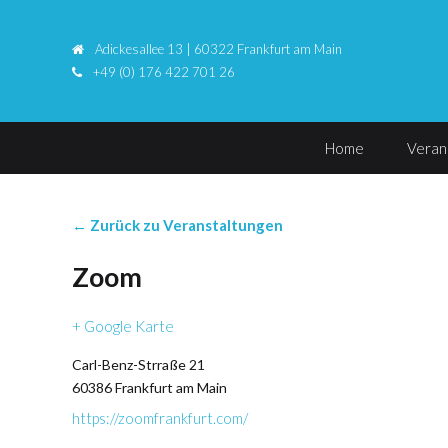
Adickesallee 13 | 60322 Frankfurt am Main
+49 (0) 176 422 701 26
Home
Veran
← Zurück zu Veranstaltungen
Zoom
+ Google Karte
Carl-Benz-Strraße 21
60386
Frankfurt am Main
https://zoomfrankfurt.com/