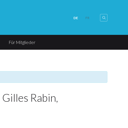
DE
FR
Für Mitglieder
illes Rabin,