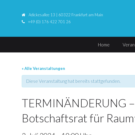
Adickesallee 13 | 60322 Frankfurt am Main
+49 (0) 176 422 701 26
Home
Veran
« Alle Veranstaltungen
Diese Veranstaltung hat bereits stattgefunden.
TERMINÄNDERUNG – Con
Botschaftsrat für Raum