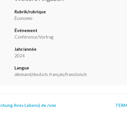
Rubrik/rubrique
Économie
Événement
Conférence/Vortrag
Jahr/année
2024
Langue
allemand/deutsch, français/französisch
ichung ihres Lebens) de /von
TERM