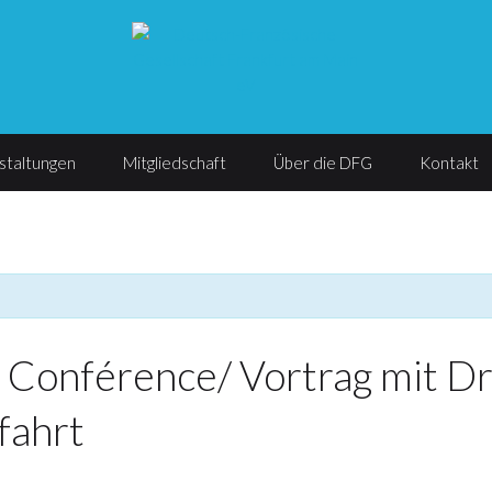
staltungen
Mitgliedschaft
Über die DFG
Kontakt
férence/ Vortrag mit Dr G
fahrt