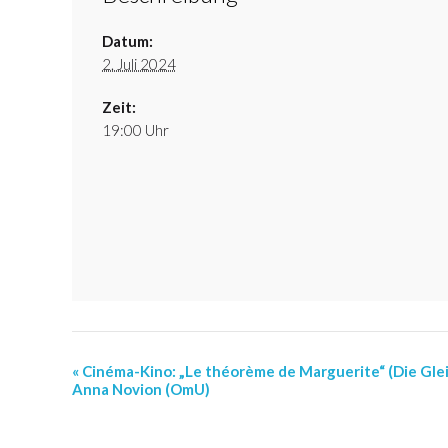
Datum:
2. Juli 2024
Zeit:
19:00 Uhr
« Cinéma-Kino: „Le théorème de Marguerite“ (Die Gle
Event
Anna Novion (OmU)
Navigation