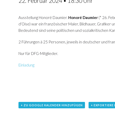
22. Februar 2024 • 18:30 Uhr
Ausstellung Honoré Daumier.
Honoré Daumier
(* 26. Feb
d’Oise) war ein französischer Maler, Bildhauer, Grafiker un
Bedeutend sind seine politischen und sozialkritischen Kar
2 Führungen à 25 Personen, jeweils in deutscher und fran
Nur für DFG-Mitglieder.
Einladung
+ ZU GOOGLE KALENDER HINZUFÜGEN
+ EXPORTIERE 