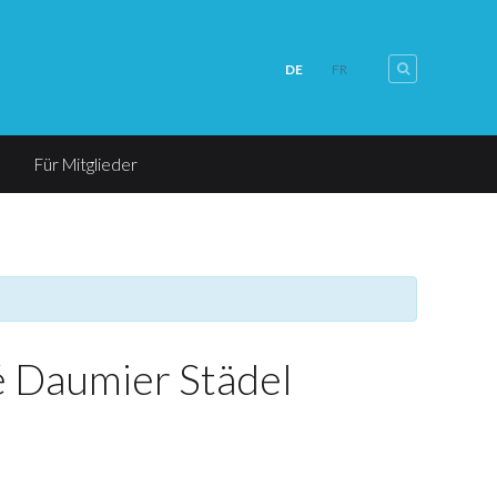
DE
FR
Für Mitglieder
 Daumier Städel