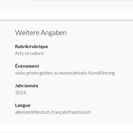
Weitere Angaben
Rubrik/rubrique
Arts et culture
Événement
visite privée guidée au musée/private Kunstführung
Jahr/année
2024
Langue
allemand/deutsch, français/französisch