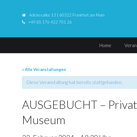
Adickesallee 13 | 60322 Frankfurt am Main
+49 (0) 176 422 701 26
Home
Veran
« Alle Veranstaltungen
Diese Veranstaltung hat bereits stattgefunden.
AUSGEBUCHT – Privatf
Museum