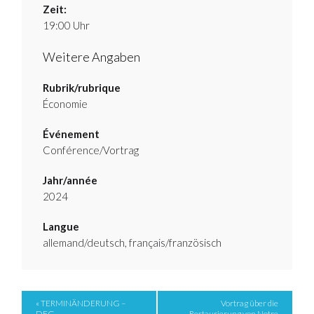
Zeit:
19:00 Uhr
Weitere Angaben
Rubrik/rubrique
Économie
Événement
Conférence/Vortrag
Jahr/année
2024
Langue
allemand/deutsch, français/französisch
Event
« TERMINÄNDERUNG –
Vortrag über die
DFG-
Restaurierung von Notre