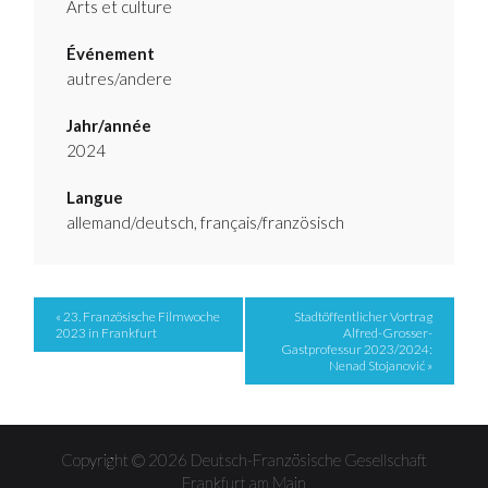
Arts et culture
Événement
autres/andere
Jahr/année
2024
Langue
allemand/deutsch, français/französisch
Event
« 23. Französische Filmwoche
Stadtöffentlicher Vortrag
2023 in Frankfurt
Alfred-Grosser-
Navigation
Gastprofessur 2023/2024:
Nenad Stojanović »
Copyright © 2026 Deutsch-Französische Gesellschaft
Frankfurt am Main