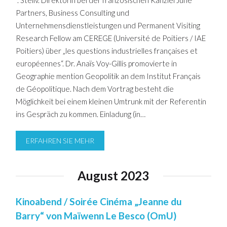
Partners, Business Consulting und
Unternehmensdienstleistungen und Permanent Visiting
Research Fellow am CEREGE (Université de Poitiers / IAE
Poitiers) über „les questions industrielles françaises et
européennes“. Dr. Anaïs Voy-Gillis promovierte in
Geographie mention Geopolitik an dem Institut Français
de Géopolitique. Nach dem Vortrag besteht die
Möglichkeit bei einem kleinen Umtrunk mit der Referentin
ins Gespräch zu kommen. Einladung (in…
ERFAHREN SIE MEHR
August 2023
Kinoabend / Soirée Cinéma „Jeanne du
Barry“ von Maïwenn Le Besco (OmU)