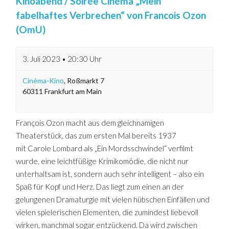
Kinoabend / Soirée Cinéma „Mein
fabelhaftes Verbrechen“ von Francois Ozon
(OmU)
3. Juli 2023 • 20:30 Uhr
Cinéma-Kino
,
Roßmarkt 7
60311
Frankfurt am Main
François Ozon macht aus dem gleichnamigen
Theaterstück, das zum ersten Mal bereits 1937
mit Carole Lombard als „Ein Mordsschwindel“ verfilmt
wurde, eine leichtfüßige Krimikomödie, die nicht nur
unterhaltsam ist, sondern auch sehr intelligent – also ein
Spaß für Kopf und Herz. Das liegt zum einen an der
gelungenen Dramaturgie mit vielen hübschen Einfällen und
vielen spielerischen Elementen, die zumindest liebevoll
wirken, manchmal sogar entzückend. Da wird zwischen