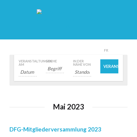
DE
FR
VERANSTALTUNGEN
SUCHE
IN DER
AM
NÄHE VON
Veranstaltungen
Mai 2023
List
Navigation
DFG-Mitgliederversammlung 2023